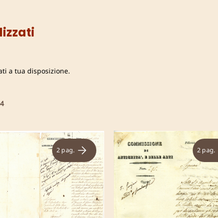
izzati
zati a tua disposizione.
4
2 pag.
2 pag.