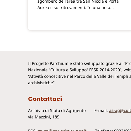
sgombero dell'area tra San Nicola e Porta
Aurea e sui ritrovamenti. In una nota...
Il Progetto Parchium è stato sviluppato grazie al “
Nazionale “Cultura e Sviluppo” FESR 2014-2020”, vol
“Attività conoscitive nel Parco della Valle dei Templi a
archivistiche”.
Contattaci
Archivio di Stato di Agrigento
E-mail:
as-ag@cult
via Mazzini, 185
PEC:
as-ag@pec.cultura.gov.it
Telefono: 0922/60