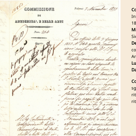
Co
In
18
Mi
Si
De
co
Ar
Lu
Da
Co
sg
ri
ri