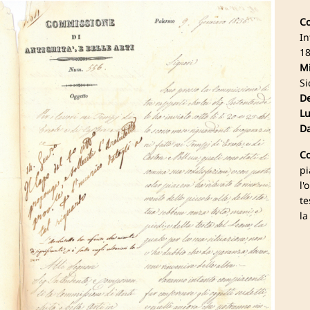
Co
In
18
Mi
Si
De
Lu
Da
Co
pi
l'
te
la