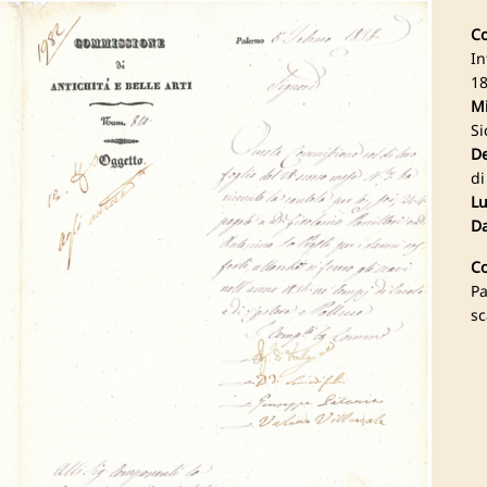
Co
In
18
Mi
Si
De
di
Lu
Da
Co
Pa
sc