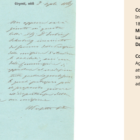
Co
In
18
Mi
Lu
Da
Co
Ag
at
st
ad